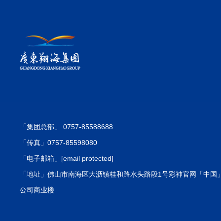
「集团总部」 0757-85588688
「传真」0757-85598080
「电子邮箱」
[email protected]
「地址」佛山市南海区大沥镇桂和路水头路段1号彩神官网「中国
公司商业楼