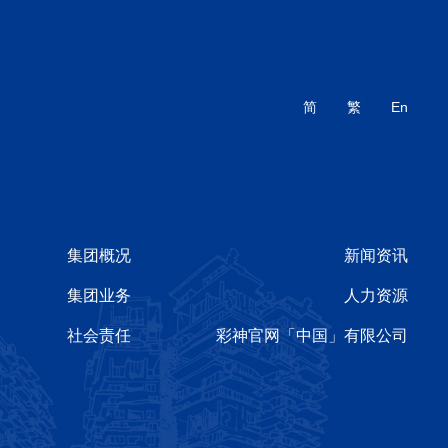
简
繁
En
集团概况
新闻资讯
集团业务
人力资源
社会责任
彩神官网「中国」有限公司