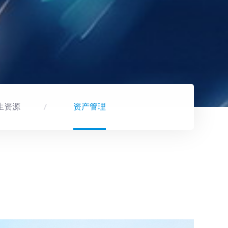
生资源
资产管理