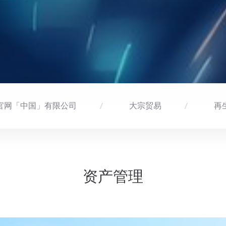
官网「中国」有限公司
大宗贸易
再
资产管理