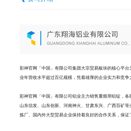
彩神官网「中国」有限公司集团大宗贸易板块的核心平台
业年营收水平超过百亿规模，凭着雄厚的企业实力和竞争力，201
彩神官网「中国」有限公司铝业主力销售重熔用铝锭，各
山东信发、山东创新、河南神火、甘肃东兴、广西百矿等
炼厂、国内外大型贸易企业保持着良好的合作关系，保证