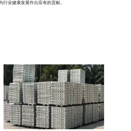
为行业健康发展作出应有的贡献。