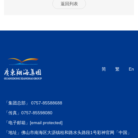
返回列表
简
繁
En
「集团总部」 0757-85588688
「传真」0757-85598080
「电子邮箱」
[email protected]
「地址」佛山市南海区大沥镇桂和路水头路段1号彩神官网「中国」