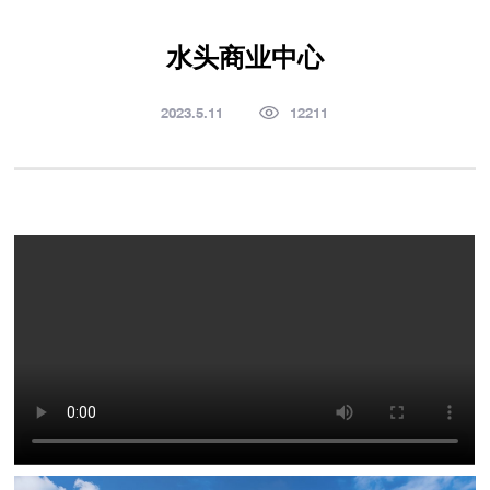
水头商业中心
2023.5.11
12211