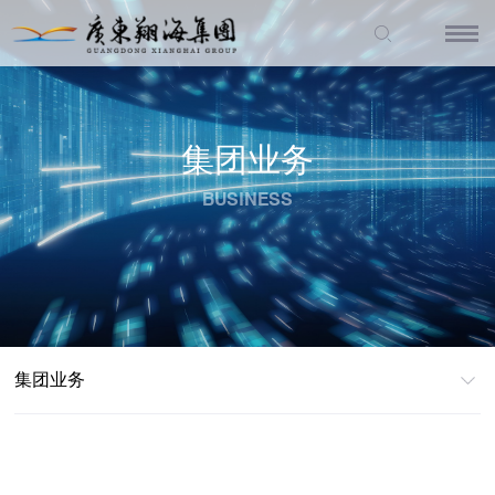
集团业务
BUSINESS
集团业务