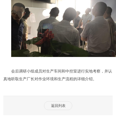
会后调研小组成员对生产车间和中控室进行实地考察，并认
真地听取生产厂长对作业环境和生产流程的详细介绍。
返回列表