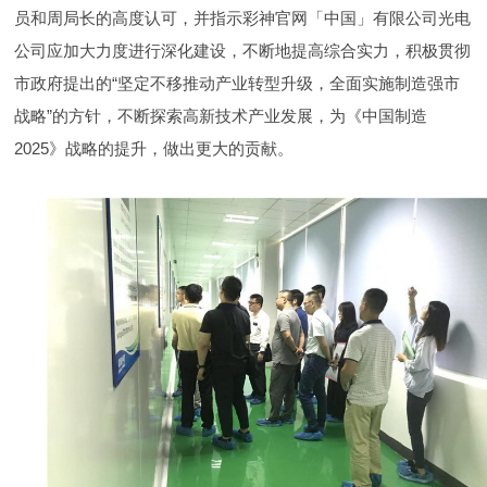
员和周局长的高度认可，并指示彩神官网「中国」有限公司光电
公司应加大力度进行深化建设，不断地提高综合实力，积极贯彻
市政府提出的“坚定不移推动产业转型升级，全面实施制造强市
战略”的方针，不断探索高新技术产业发展，为《中国制造
2025》战略的提升，做出更大的贡献。