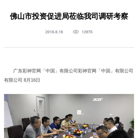
佛山市投资促进局莅临我司调研考察
2018.8.16
12975
广东彩神官网「中国」有限公司彩神官网「中国」有限公司
有限公司 8月16日