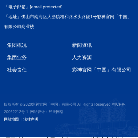
「电子邮箱」
[email protected]
「地址」佛山市南海区大沥镇桂和路水头路段1号彩神官网「中国」
有限公司商业楼
集团概况
新闻资讯
集团业务
人力资源
社会责任
彩神官网「中国」有限公司
版权所有 © 2020彩神官网「中国」有限公司 All Rights Reserved
粤ICP备
20062212号-1
网站设计：
经天网络
网站地图
|
法律声明