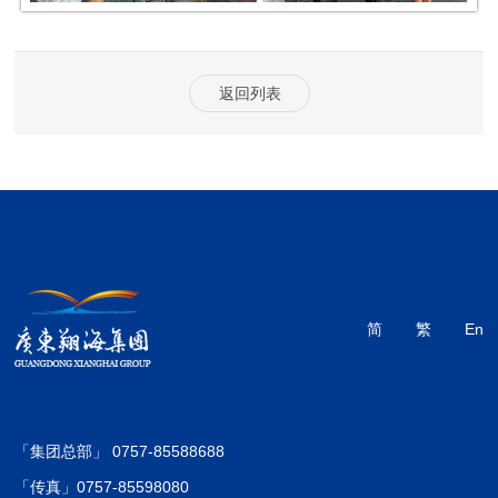
返回列表
简
繁
En
「集团总部」 0757-85588688
「传真」0757-85598080