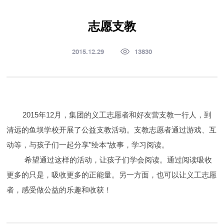
志愿支教
2015.12.29
13830
2015年12月，集团的义工志愿者和好友营支教一行人，到
清远的鱼坝学校开展了公益支教活动。支教志愿者通过游戏、互
动等，与孩子们一起分享”绘本“故事，学习阅读。
希望通过这样的活动，让孩子们学会阅读。通过阅读吸收
更多的只是，吸收更多的正能量。另一方面，也可以让义工志愿
者，感受做公益的乐趣和收获！