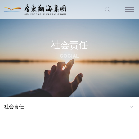
社会责任
SOCIAL
社会责任