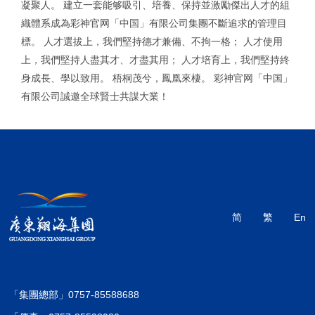
凝聚人。 建立一套能够吸引、培養、保持並激勵傑出人才的組
織體系成為彩神官网「中国」有限公司集團不斷追求的管理目
標。 人才選拔上，我們堅持德才兼備、不拘一格； 人才使用
上，我們堅持人盡其才、才盡其用； 人才培育上，我們堅持終
身成長、學以致用。 梧桐茂兮，鳳凰來棲。 彩神官网「中国」
有限公司誠邀全球賢士共謀大業！
简
繁
En
「集團總部」0757-85588688